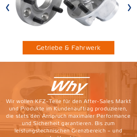
Getriebe & Fahrwerk
Next
Why
Wir wollen KFZ-Teile für den After-Sales Markt
und Produkte im Kundenauftrag produzieren,
die stets den Anspruch maximaler Performance
und Sicherheit garantieren. Bis zum
leistungstechnischen Grenzbereich – und